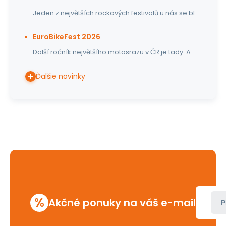
Jeden z největších rockových festivalů u nás se bl
EuroBikeFest 2026
Další ročník největšího motosrazu v ČR je tady. A
Ďalšie novinky
%
Akčné ponuky na váš e-mail
P