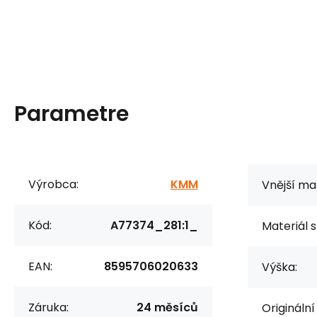
Parametre
Výrobca:
KMM
Vnější mat
Kód:
A77374_281:1_
Materiál s
EAN:
8595706020633
Výška:
Záruka:
24 měsíců
Originální