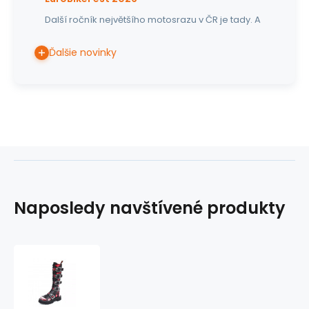
Další ročník největšího motosrazu v ČR je tady. A
Ďalšie novinky
Naposledy navštívené produkty
topánky
kožené
KMM