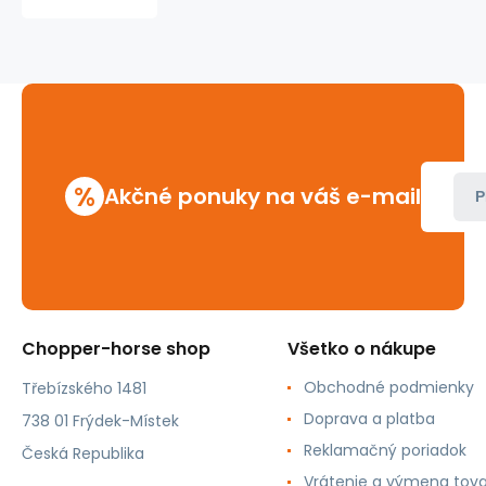
20
dierkové
čierne/
červená/biela
Skulls
%
Akčné ponuky na váš e-mail
P
Chopper-horse shop
Všetko o nákupe
Obchodné podmienky
Třebízského 1481
Doprava a platba
738 01 Frýdek-Místek
Reklamačný poriadok
Česká Republika
Vrátenie a výmena tov