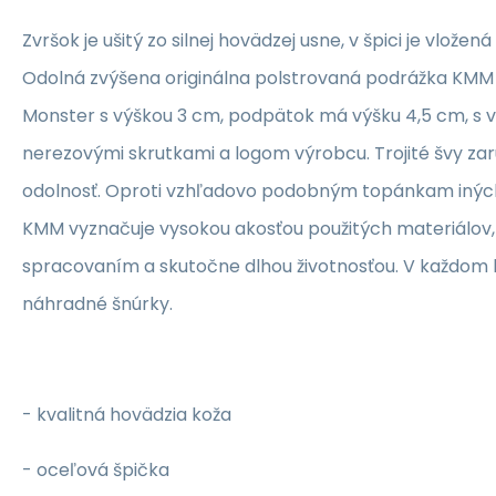
Zvršok je ušitý zo silnej hovädzej usne, v špici je vlože
Odolná zvýšena originálna polstrovaná podrážka KMM 
Monster s výškou 3 cm, podpätok má výšku 4,5 cm, s 
nerezovými skrutkami a logom výrobcu.
Trojité švy za
odolnosť.
Oproti vzhľadovo podobným topánkam inýc
KMM vyznačuje vysokou akosťou použitých materiálov
spracovaním a skutočne dlhou životnosťou.
V každom b
náhradné šnúrky.
- kvalitná hovädzia koža
-
oceľová špička