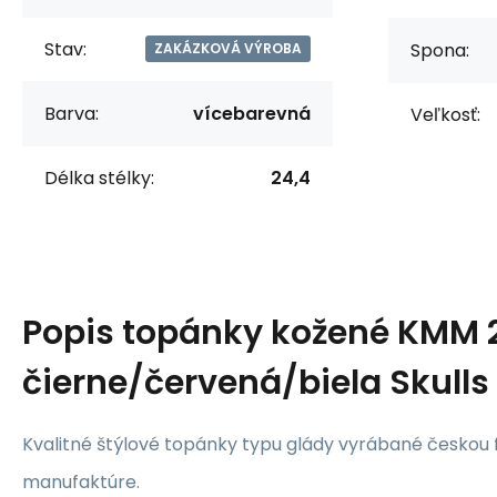
Stav:
Spona:
ZAKÁZKOVÁ VÝROBA
Barva:
vícebarevná
Veľkosť:
Délka stélky:
24,4
Popis
topánky kožené KMM 2
čierne/červená/biela Skulls
Kvalitné štýlové topánky typu glády vyrábané českou 
manufaktúre.