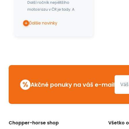
Další ročník největšího
motosrazu v ČR je tady. A
Ďalšie novinky
%
Akčné ponuky na váš e-mail
Chopper-horse shop
Všetko 