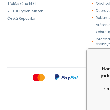
Obchod
Třebízského 1481
Doprava
738 01 Frýdek-Místek
Reklama
Česká Republika
Vráteni
Odstoup
Informá
osobnýc
Cookie
Nan
jed
per