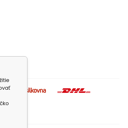
itie
ovať
íčko