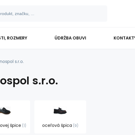
TI, ROZMERY
ÚDRŽBA OBUVI
KONTAKT
nospol s.r.o.
spol s.r.o.
ovej špice
oceľová špica
1
9