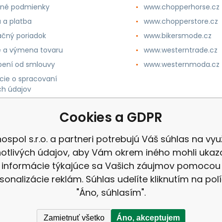
né podmienky
www.chopperhorse.cz
 a platba
www.chopperstore.cz
čný poriadok
www.bikersmode.cz
e a výmena tovaru
www.westerntrade.cz
ení od smlouvy
www.westernmoda.cz
cie o spracovaní
h údajov
Cookies a GDPR
ospol s.r.o. a partneri potrebujú Váš súhlas na využ
notlivých údajov, aby Vám okrem iného mohli ukaz
informácie týkajúce sa Vašich záujmov pomocou
sonalizácie reklám. Súhlas udelíte kliknutím na pol
"Áno, súhlasím".
Zamietnuť všetko
Áno, akceptujem