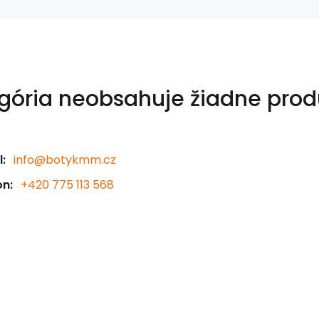
gória neobsahuje žiadne prod
:
info@botykmm.cz
on:
+420 775 113 568