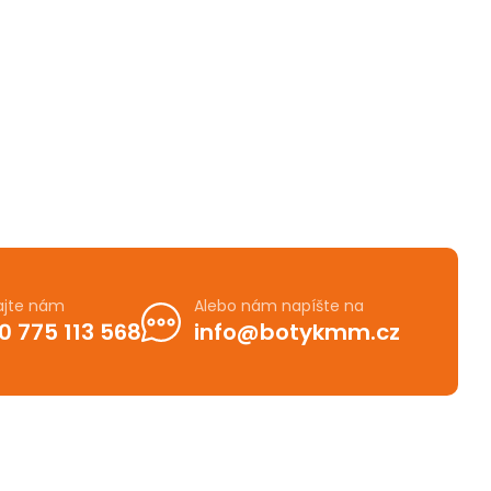
ajte nám
Alebo nám napíšte na
0 775 113 568
info@botykmm.cz