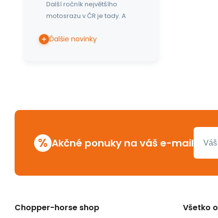
Další ročník největšího
motosrazu v ČR je tady. A
Ďalšie novinky
%
Akčné ponuky na váš e-mail
Chopper-horse shop
Všetko 