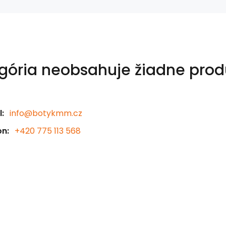
gória neobsahuje žiadne prod
:
info@botykmm.cz
on:
+420 775 113 568