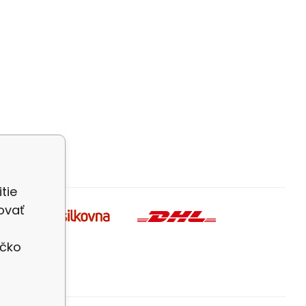
tie
ovať
íčko