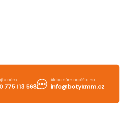
ajte nám
Alebo nám napíšte na
0 775 113 568
info@botykmm.cz