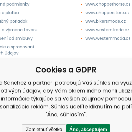
né podmienky
www.chopperhorse.cz
 a platba
www.chopperstore.cz
čný poriadok
www.bikersmode.cz
e a výmena tovaru
www.westerntrade.cz
ení od smlouvy
www.westernmoda.cz
cie o spracovaní
h údajov
Cookies a GDPR
e Sanchez a partneri potrebujú Váš súhlas na využi
notlivých údajov, aby Vám okrem iného mohli ukaz
informácie týkajúce sa Vašich záujmov pomocou
sonalizácie reklám. Súhlas udelíte kliknutím na pol
"Áno, súhlasím".
Zamietnuť všetko
Áno, akceptujem