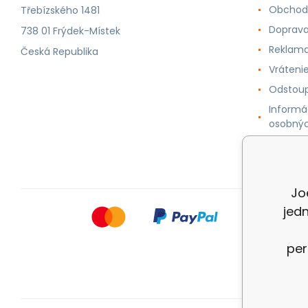
Obchod
Třebízského 1481
Doprava
738 01 Frýdek-Místek
Reklama
Česká Republika
Vráteni
Odstoup
Informá
osobnýc
Cookie
Jo
jed
per