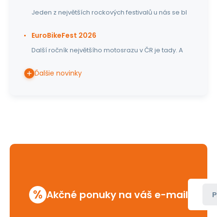
Jeden z největších rockových festivalů u nás se bl
EuroBikeFest 2026
Další ročník největšího motosrazu v ČR je tady. A
Ďalšie novinky
%
Akčné ponuky na váš e-mail
P