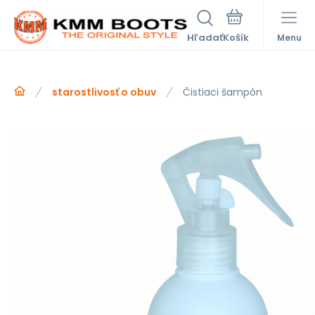
Hľadať
Menu
starostlivosť o obuv
Čistiaci šampón