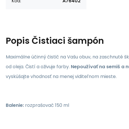
Kód:
A76402
Popis
Čistiaci šampón
Maximálne účinný čistič na Vašu obuv, na zaschnuté škv
od oleja. Čistí a oživuje farby.
Nepoužívať na semiš a n
vyskúšajte vhodnosť na menej viditeľnom mieste.
Balenie:
rozprašovač 150 ml