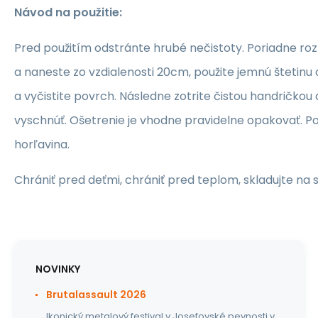
Návod na použitie:
Pred použitím odstránte hrubé nečistoty. Poriadne ro
a naneste zo vzdialenosti 20cm, použite jemnú štetinu 
a vyčistite povrch. Následne zotrite čistou handričkou
vyschnúť. Ošetrenie je vhodne pravidelne opakovať. Po
horľavina.
Chrániť pred deťmi, chrániť pred teplom, skladujte na
NOVINKY
Brutalassault 2026
Ikonický metalový festival v Josefovské pevnosti v