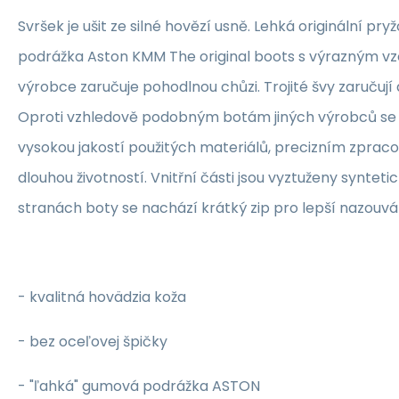
Svršek je ušit ze silné hovězí usně. Lehká originální pr
podrážka Aston KMM The original boots s výrazným v
výrobce zaručuje pohodlnou chůzi. Trojité švy zaručuj
Oproti vzhledově podobným botám jiných výrobců se
vysokou jakostí použitých materiálů, precizním zpra
dlouhou životností. Vnitřní části jsou vyztuženy synte
stranách boty se nachází krátký zip pro lepší nazouvá
- kvalitná hovädzia koža
-
bez oceľovej špičky
- "ľahká" gumová podrážka ASTON