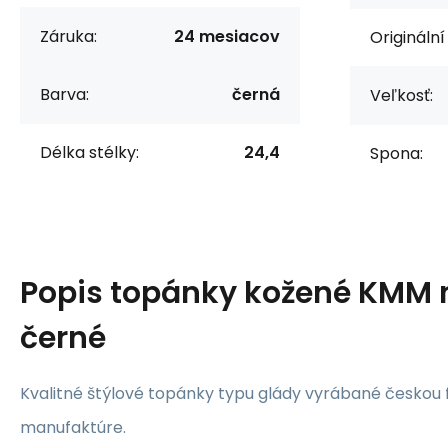
Záruka:
24 mesiacov
Originální
Barva:
černá
Veľkosť:
Délka stélky:
24,4
Spona:
Popis
topánky kožené KMM 
černé
Kvalitné štýlové topánky typu glády vyrábané českou 
manufaktúre.