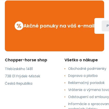
%
Akčné ponuky na váš e-mail
P
Chopper-horse shop
Všetko o nákupe
Obchodné podmienky
Třebízského 1481
Doprava a platba
738 01 Frýdek-Místek
Reklamačný poriadok
Česká Republika
Vrátenie a výmena tov
Odstoupení od smlouvy
Informácie o spracovan
osobných údajov