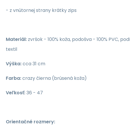
- z vnútornej strany krátky zips
Materiál:
zvršok - 100% koža, podošva - 100% PVC, pod
textil
Výška:
cca 31 cm
Farba
:
crazy čierna (brúsená koža)
Veľkosť
:
36 - 47
Orientačné rozmery: