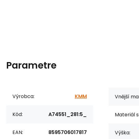
Parametre
Výrobca:
KMM
Vnější mat
Kód:
A74551_281:5_
Materiál s
EAN:
8595706017817
Výška: