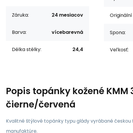
Záruka:
24 mesiacov
Originální
Barva:
vícebarevná
Spona:
Délka stélky:
24,4
Veľkosť:
Popis
topánky kožené KMM 3
čierne/červená
Kvalitné štýlové topánky typu glády vyrábané českou 
manufaktúre.