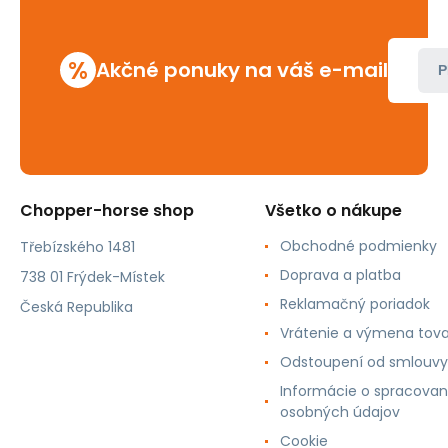
%
Akčné ponuky na váš e-mail
P
Chopper-horse shop
Všetko o nákupe
Obchodné podmienky
Třebízského 1481
Doprava a platba
738 01 Frýdek-Místek
Reklamačný poriadok
Česká Republika
Vrátenie a výmena tov
Odstoupení od smlouvy
Informácie o spracovan
osobných údajov
Cookie