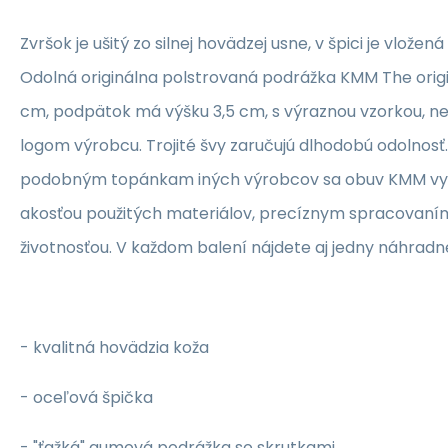
Zvršok je ušitý zo silnej hovädzej usne, v špici je vlože
Odolná originálna polstrovaná podrážka KMM The origi
cm, podpätok má výšku 3,5 cm, s výraznou vzorkou, n
logom výrobcu.
Trojité švy zaručujú dlhodobú odolnosť.
podobným topánkam iných výrobcov sa obuv KMM vy
akosťou použitých materiálov, precíznym spracovaní
životnosťou.
V každom balení nájdete aj jedny náhradn
- kvalitná hovädzia koža
-
oceľová špička
- "ťažká" gumová podrážka so skrutkami