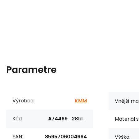
Parametre
Výrobca:
KMM
Vnější mat
Kód:
A74469_281:1_
Materiál s
EAN:
8595706004664
Výška: