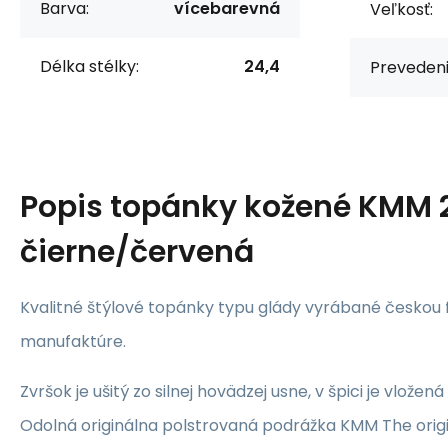
Barva:
vícebarevná
Veľkosť:
Délka stélky:
24,4
Prevedeni
Popis
topánky kožené KMM 2
čierne/červená
Kvalitné štýlové topánky typu glády vyrábané českou 
manufaktúre.
Zvršok je ušitý zo silnej hovädzej usne, v špici je vlože
Odolná originálna polstrovaná podrážka KMM The origi