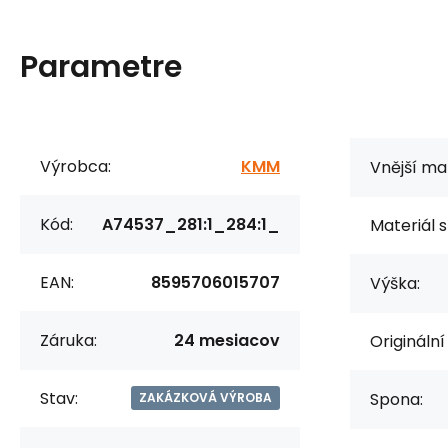
Parametre
Výrobca:
KMM
Vnější mat
Kód:
A74537_281:1_284:1_
Materiál s
EAN:
8595706015707
Výška:
Záruka:
24 mesiacov
Originální
Stav:
Spona:
ZAKÁZKOVÁ VÝROBA