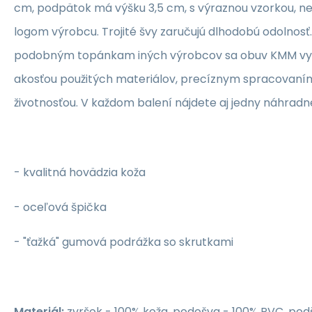
cm, podpätok má výšku 3,5 cm, s výraznou vzorkou, n
logom výrobcu.
Trojité švy zaručujú dlhodobú odolnosť.
podobným topánkam iných výrobcov sa obuv KMM vy
akosťou použitých materiálov, precíznym spracovaní
životnosťou.
V každom balení nájdete aj jedny náhradn
- kvalitná hovädzia koža
-
oceľová špička
- "ťažká" gumová podrážka so skrutkami
Materiál:
zvršok - 100% koža, podošva - 100% PVC, pod