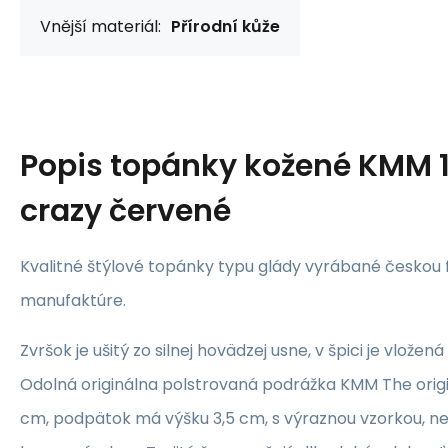
Vnější materiál:
Přírodní kůže
Popis
topánky kožené KMM 1
crazy červené
Kvalitné štýlové topánky typu glády vyrábané českou 
manufaktúre.
Zvršok je ušitý zo silnej hovädzej usne, v špici je vlože
Odolná originálna polstrovaná podrážka KMM The origi
cm, podpätok má výšku 3,5 cm, s výraznou vzorkou, n