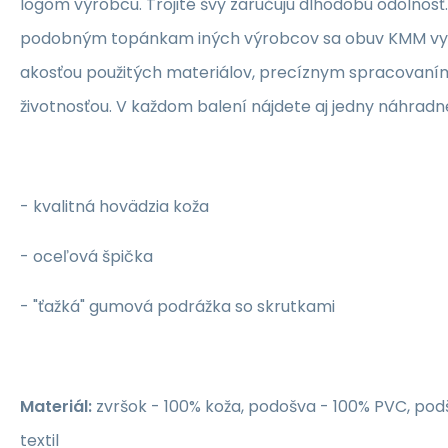
logom výrobcu.
Trojité švy zaručujú dlhodobú odolnosť.
podobným topánkam iných výrobcov sa obuv KMM vy
akosťou použitých materiálov, precíznym spracovaní
životnosťou.
V každom balení nájdete aj jedny náhradn
- kvalitná hovädzia koža
-
oceľová špička
- "ťažká" gumová podrážka so skrutkami
Materiál:
zvršok - 100% koža, podošva - 100% PVC, pod
textil