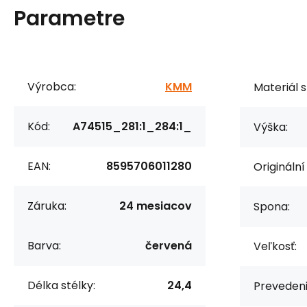
Parametre
Výrobca:
KMM
Materiál s
Kód:
A74515_281:1_284:1_
Výška:
EAN:
8595706011280
Originální
Záruka:
24 mesiacov
Spona:
Barva:
červená
Veľkosť:
Délka stélky:
24,4
Prevedeni